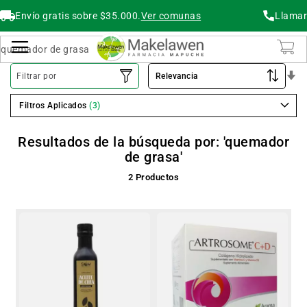
Envío gratis sobre $35.000.
Ver comunas
Llamar
Buscar
Cambiar Nav
O
Filtrar por
As
Filtros Aplicados
Resultados de la búsqueda por: 'quemador
de grasa'
2
Productos