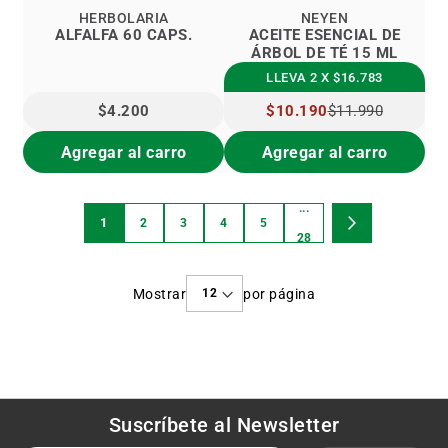
HERBOLARIA
NEYEN
ALFALFA 60 CAPS.
ACEITE ESENCIAL DE
ÁRBOL DE TÉ 15 ML
LLEVA 2 X $16.783
$4.200
PRECIO
$10.190
$11.990
ESPECIAL
Agregar al carro
Agregar al carro
...
Página
1
2
3
4
5
Estás
Página
Página
Página
Página
Página
Página
Siguiente
28
viendo
Mostrar
por página
la
página
Suscríbete al
Newsletter