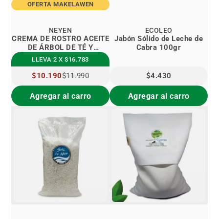
OFERTA MAKELAWEN
NEYEN
ECOLEO
CREMA DE ROSTRO ACEITE
Jabón Sólido de Leche de
DE ÁRBOL DE TÉ Y
Cabra 100gr
ROMERO
LLEVA 2 X $16.783
PRECIO
$10.190
$11.990
$4.430
ESPECIAL
Agregar al carro
Agregar al carro