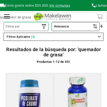
Envío gratis sobre $35.000.
Ver comunas
Llamar
Buscar
Cambiar Nav
O
Filtrar por
As
Filtros Aplicados
Resultados de la búsqueda por: 'quemador
de grasa'
Productos
1
-
12
de
331