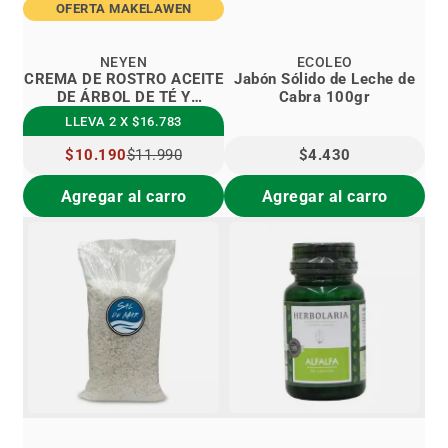
OFERTA MAKELAWEN
NEYEN
ECOLEO
CREMA DE ROSTRO ACEITE
Jabón Sólido de Leche de
DE ÁRBOL DE TÉ Y
Cabra 100gr
ROMERO
LLEVA 2 X $16.783
PRECIO
$10.190
$11.990
$4.430
ESPECIAL
Agregar al carro
Agregar al carro