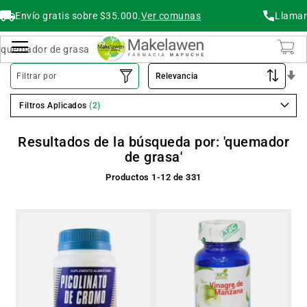
Envío gratis sobre $35.000.
Ver comunas
Llamar
Buscar
Cambiar Nav
O
Filtrar por
As
Filtros Aplicados
Resultados de la búsqueda por: 'quemador
de grasa'
Productos
1
-
12
de
331