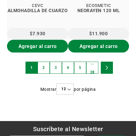
CEVC
ECOSMETIC
ALMOHADILLA DE CUARZO
NEORAYEN 120 ML
$7.930
$11.900
Agregar al carro
Agregar al carro
...
Página
1
2
3
4
5
Estás
Página
Página
Página
Página
Página
Página
Siguiente
28
viendo
Mostrar
por página
la
página
Suscríbete al
Newsletter