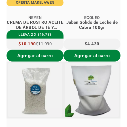
OFERTA MAKELAWEN
NEYEN
ECOLEO
CREMA DE ROSTRO ACEITE
Jabón Sólido de Leche de
DE ÁRBOL DE TÉ Y
Cabra 100gr
ROMERO
LLEVA 2 X $16.783
PRECIO
$10.190
$11.990
$4.430
ESPECIAL
Agregar al carro
Agregar al carro