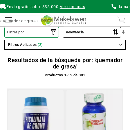
Envío gratis sobre $35.000.
Ver comunas
Llamar
Buscar
Cambiar Nav
O
Filtrar por
As
Filtros Aplicados
Resultados de la búsqueda por: 'quemador
de grasa'
Productos
1
-
12
de
331