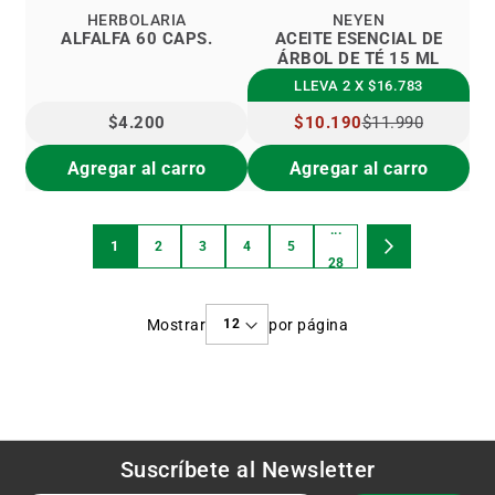
HERBOLARIA
NEYEN
ALFALFA 60 CAPS.
ACEITE ESENCIAL DE
ÁRBOL DE TÉ 15 ML
LLEVA 2 X $16.783
$4.200
PRECIO
$10.190
$11.990
ESPECIAL
Agregar al carro
Agregar al carro
...
Página
1
2
3
4
5
Estás
Página
Página
Página
Página
Página
Página
Siguiente
28
viendo
Mostrar
por página
la
página
Suscríbete al
Newsletter