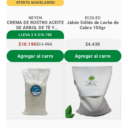
OFERTA MAKELAWEN
NEYEN
ECOLEO
CREMA DE ROSTRO ACEITE
Jabón Sólido de Leche de
DE ÁRBOL DE TÉ Y
Cabra 100gr
ROMERO
LLEVA 2 X $16.783
PRECIO
$10.190
$11.990
$4.430
ESPECIAL
Agregar al carro
Agregar al carro