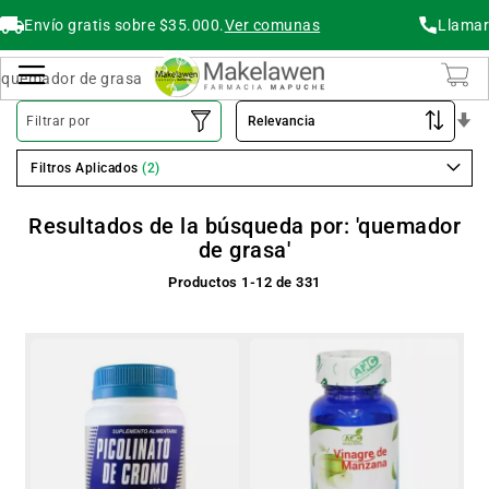
Envío gratis sobre $35.000.
Ver comunas
Llamar
Buscar
Cambiar Nav
O
Filtrar por
As
Filtros Aplicados
Resultados de la búsqueda por: 'quemador
de grasa'
Productos
1
-
12
de
331