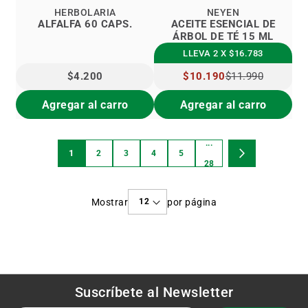
HERBOLARIA
NEYEN
ALFALFA 60 CAPS.
ACEITE ESENCIAL DE
ÁRBOL DE TÉ 15 ML
LLEVA 2 X $16.783
$4.200
PRECIO
$10.190
$11.990
ESPECIAL
Agregar al carro
Agregar al carro
...
Página
1
2
3
4
5
Estás
Página
Página
Página
Página
Página
Página
Siguiente
28
viendo
Mostrar
por página
la
página
Suscríbete al
Newsletter