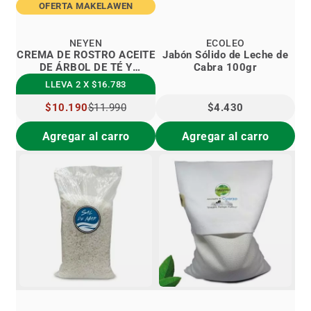
OFERTA MAKELAWEN
NEYEN
ECOLEO
CREMA DE ROSTRO ACEITE
Jabón Sólido de Leche de
DE ÁRBOL DE TÉ Y
Cabra 100gr
ROMERO
LLEVA 2 X $16.783
PRECIO
$10.190
$11.990
$4.430
ESPECIAL
Agregar al carro
Agregar al carro