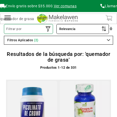
Envío gratis sobre $35.000.
Ver comunas
Llamar
Buscar
Cambiar Nav
O
Filtrar por
As
Filtros Aplicados
Resultados de la búsqueda por: 'quemador
de grasa'
Productos
1
-
12
de
331