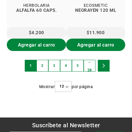
HERBOLARIA
ECOSMETIC
ALFALFA 60 CAPS.
NEORAYEN 120 ML
$4.200
$11.900
Agregar al carro
Agregar al carro
...
Página
1
2
3
4
5
Estás
Página
Página
Página
Página
Página
Página
Siguiente
28
viendo
Mostrar
por página
la
página
Suscríbete al
Newsletter