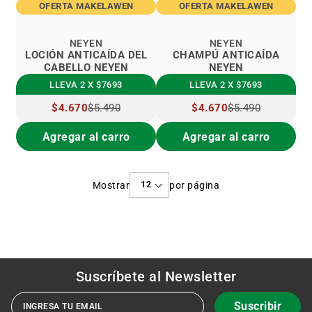
OFERTA MAKELAWEN
OFERTA MAKELAWEN
NEYEN
NEYEN
LOCIÓN ANTICAÍDA DEL
CHAMPÚ ANTICAÍDA
CABELLO NEYEN
NEYEN
LLEVA 2 X $7693
LLEVA 2 X $7693
PRECIO
$4.670
$5.490
PRECIO
$4.670
$5.490
ESPECIAL
ESPECIAL
Agregar al carro
Agregar al carro
Mostrar
por página
Suscríbete al
Newsletter
Suscribir