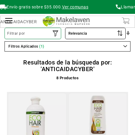
Envío gratis sobre $35.000.
Ver comunas
Llamar
Buscar
Cambiar Nav
O
Filtrar por
As
Filtros Aplicados
Resultados de la búsqueda por:
'ANTICAIDACYBER'
8
Productos