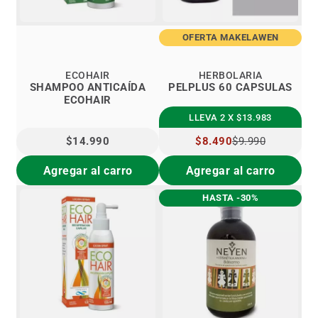
OFERTA MAKELAWEN
ECOHAIR
HERBOLARIA
SHAMPOO ANTICAÍDA
PELPLUS 60 CAPSULAS
ECOHAIR
LLEVA 2 X $13.983
$14.990
PRECIO
$8.490
$9.990
ESPECIAL
Agregar al carro
Agregar al carro
HASTA -30%