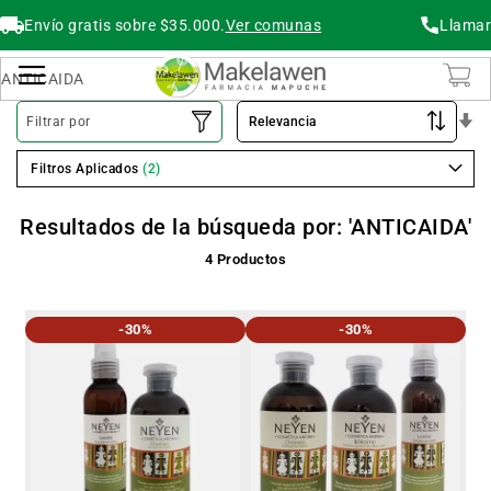
Envío gratis sobre $35.000.
Ver comunas
Llamar
Buscar
Cambiar Nav
O
Filtrar por
As
Filtros Aplicados
Resultados de la búsqueda por: 'ANTICAIDA'
4
Productos
-30%
-30%