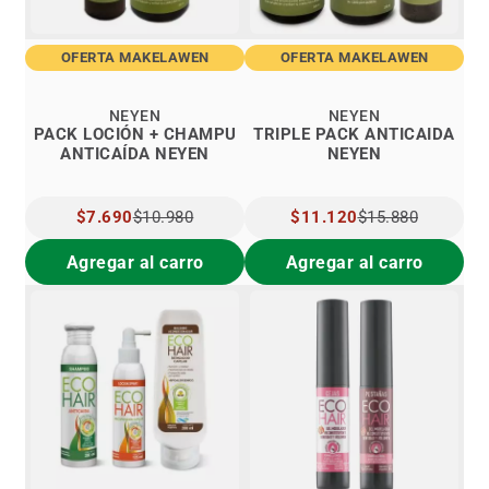
OFERTA MAKELAWEN
OFERTA MAKELAWEN
NEYEN
NEYEN
PACK LOCIÓN + CHAMPU
TRIPLE PACK ANTICAIDA
ANTICAÍDA NEYEN
NEYEN
PRECIO
$7.690
$10.980
PRECIO
$11.120
$15.880
ESPECIAL
ESPECIAL
Agregar al carro
Agregar al carro