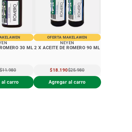
MAKELAWEN
OFERTA MAKELAWEN
YEN
NEYEN
E ROMERO 30 ML
2 X ACEITE DE ROMERO 90 ML
$11.980
PRECIO
$18.190
$25.980
L
ESPECIAL
 al carro
Agregar al carro