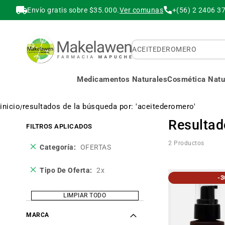
Envío gratis sobre $35.000.
Ver comunas
+(56) 2 2406 3
Buscar
Medicamentos Naturales
Cosmética Natur
inicio
resultados de la búsqueda por: 'aceitederomero'
Resultad
FILTROS APLICADOS
2
Productos
Eliminar
Categoría
OFERTAS
este
producto
Eliminar
Tipo De Oferta
2x
-
este
producto
LIMPIAR TODO
MARCA