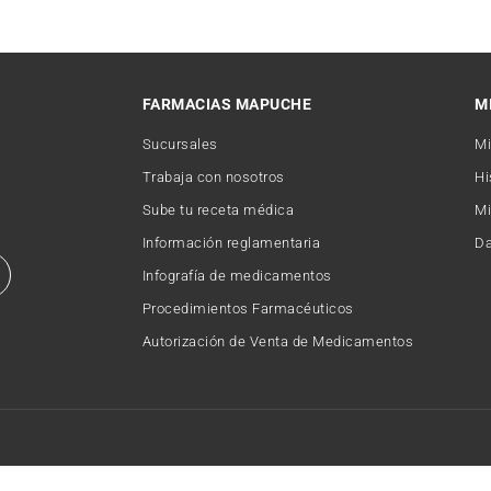
FARMACIAS MAPUCHE
M
Sucursales
Mi
Trabaja con nosotros
Hi
Sube tu receta médica
Mi
Información reglamentaria
Da
Infografía de medicamentos
Procedimientos Farmacéuticos
Autorización de Venta de Medicamentos
Copyright © 2026 FARMACIAMAPUCHE. Todos los derechos reservados.