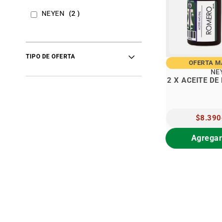
items
NEYEN
2
TIPO DE OFERTA
OFERTA 
NE
2 X ACEITE D
PRECIO
$8.390
ESPECIA
Agregar