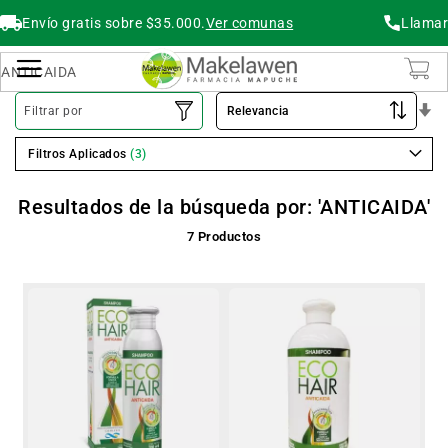
Envío gratis sobre $35.000.
Ver comunas
Llamar
Buscar
Cambiar Nav
O
Filtrar por
As
Filtros Aplicados
Resultados de la búsqueda por: 'ANTICAIDA'
7
Productos