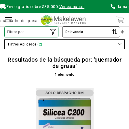
Envío gratis sobre $35.000.
Ver comunas
Llamar
Buscar
Cambiar Nav
O
Filtrar por
As
Filtros Aplicados
Resultados de la búsqueda por: 'quemador
de grasa'
1
elemento
SOLO DESPACHO RM