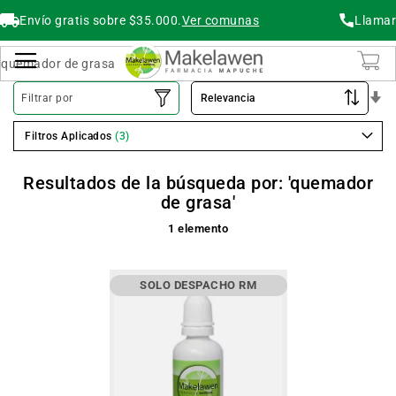
Envío gratis sobre $35.000.
Ver comunas
Llamar
Buscar
Cambiar Nav
O
Filtrar por
As
Filtros Aplicados
Resultados de la búsqueda por: 'quemador
de grasa'
1
elemento
SOLO DESPACHO RM